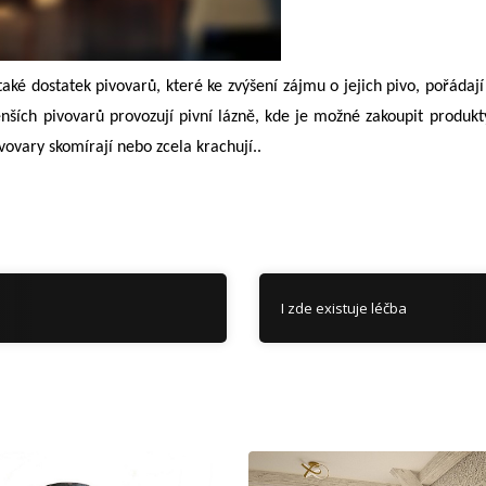
aké dostatek pivovarů, které ke zvýšení zájmu o jejich pivo, pořádaj
enších pivovarů provozují pivní lázně, kde je možné zakoupit produkty
ovary skomírají nebo zcela krachují..
I zde existuje léčba