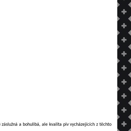
áslužná a bohulibá, ale kvalita piv vycházejících z těchto