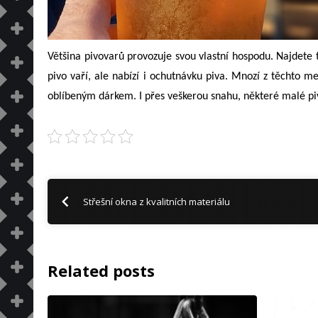
Většina pivovarů provozuje svou vlastní hospodu. Najdete t
pivo vaří, ale nabízí i ochutnávku piva. Mnozí z těchto m
oblíbeným dárkem. I přes veškerou snahu, některé malé piv
Střešní okna z kvalitních materiálu
Related posts