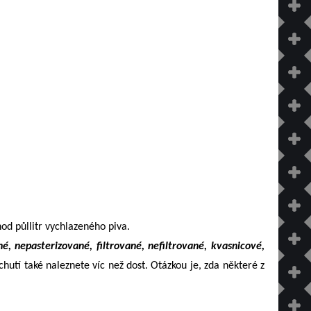
hod půllitr vychlazeného piva.
é, nepasterizované, filtrované, nefiltrované, kvasnicové,
hutí také naleznete víc než dost. Otázkou je, zda některé z