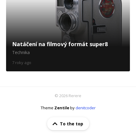
Natáčení na filmový formát super8
Technika
7 roky ago
© 2026 Rerere
Theme
Zentile
by
denitcoder
To the top