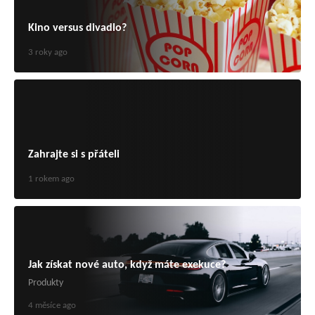
Kino versus divadlo?
3 roky ago
Zahrajte si s přáteli
1 rokem ago
Jak získat nové auto, když máte exekuce?
Produkty
4 měsíce ago