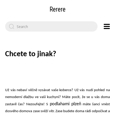
Rerere
Search
for:
Chcete to jinak?
Už vás nebaví věčně vysávat vaše koberce? Už vás nudí pohled na
nemoderní dlažbu ve vaší kuchyni? Máte pocit, že se u vás doma
podlahami plzeň
zastavil čas? Nezoufejte! S
máte šanci vnést
dosvého domova zase svěží vítr. Zase budete doma rádi odpočívat a