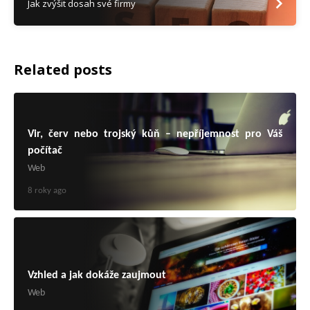
Jak zvýšit dosah své firmy
Related posts
Vir, červ nebo trojský kůň – nepříjemnost pro Váš
počítač
Web
8 roky ago
Vzhled a jak dokáže zaujmout
Web