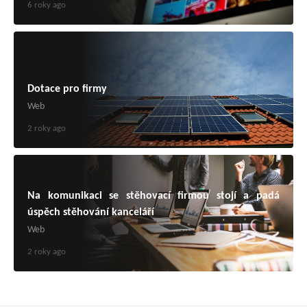
6 roky ago
Dotace pro firmy
Web
2 roky ago
Na komunikaci se stěhovací firmou stojí a padá
úspěch stěhování kanceláří
Web
2 roky ago