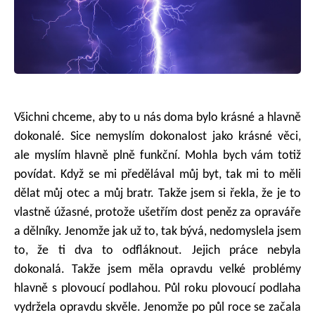
Všichni chceme, aby to u nás doma bylo krásné a hlavně
dokonalé. Sice nemyslím dokonalost jako krásné věci,
ale myslím hlavně plně funkční. Mohla bych vám totiž
povídat. Když se mi předělával můj byt, tak mi to měli
dělat můj otec a můj bratr. Takže jsem si řekla, že je to
vlastně úžasné, protože ušetřím dost peněz za opraváře
a dělníky. Jenomže jak už to, tak bývá, nedomyslela jsem
to, že ti dva to odfláknout. Jejich práce nebyla
dokonalá. Takže jsem měla opravdu velké problémy
hlavně s plovoucí podlahou. Půl roku plovoucí podlaha
vydržela opravdu skvěle. Jenomže po půl roce se začala