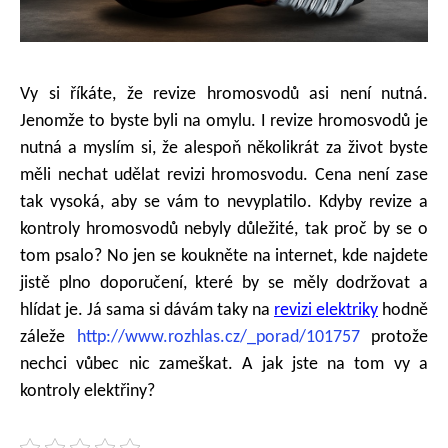
Vy si říkáte, že revize hromosvodů asi není nutná.
Jenomže to byste byli na omylu. I revize hromosvodů je
nutná a myslím si, že alespoň několikrát za život byste
měli nechat udělat revizi hromosvodu. Cena není zase
tak vysoká, aby se vám to nevyplatilo. Kdyby revize a
kontroly hromosvodů nebyly důležité, tak proč by se o
tom psalo? No jen se koukněte na internet, kde najdete
jistě plno doporučení, které by se měly dodržovat a
hlídat je. Já sama si dávám taky na
revizi elektriky
hodně
záleže
http://www.rozhlas.cz/_porad/101757
protože
nechci vůbec nic zameškat. A jak jste na tom vy a
kontroly elektřiny?