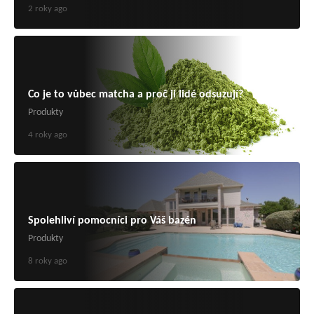
2 roky ago
Co je to vůbec matcha a proč ji lidé odsuzují?
Produkty
4 roky ago
Spolehliví pomocníci pro Váš bazén
Produkty
8 roky ago