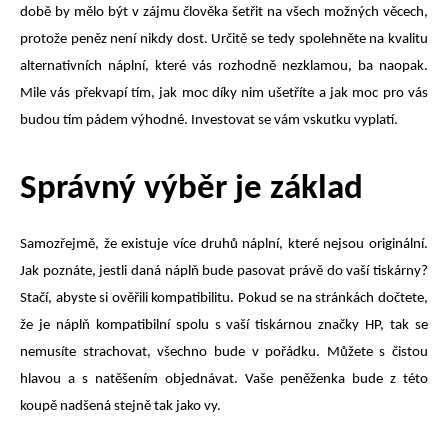
době by mělo být v zájmu člověka šetřit na všech možných věcech,
protože peněz není nikdy dost. Určitě se tedy spolehněte na kvalitu
alternativních náplní, které vás rozhodně nezklamou, ba naopak.
Mile vás překvapí tím, jak moc díky nim ušetříte a jak moc pro vás
budou tím pádem výhodné. Investovat se vám vskutku vyplatí.
Správný výběr je základ
Samozřejmě, že existuje více druhů náplní, které nejsou originální.
Jak poznáte, jestli daná náplň bude pasovat právě do vaší tiskárny?
Stačí, abyste si ověřili kompatibilitu. Pokud se na stránkách dočtete,
že je náplň kompatibilní spolu s vaší tiskárnou značky HP, tak se
nemusíte strachovat, všechno bude v pořádku. Můžete s čistou
hlavou a s natěšením objednávat. Vaše peněženka bude z této
koupě nadšená stejně tak jako vy.