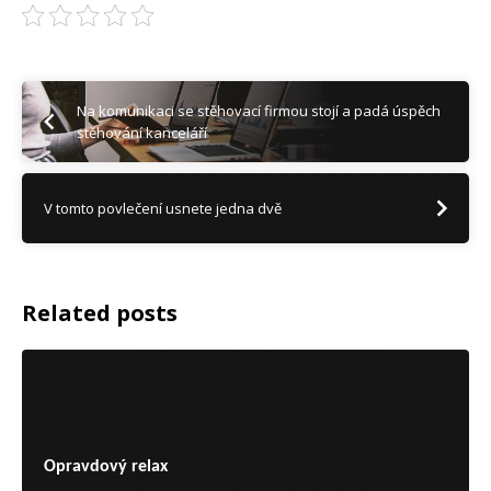
Na komunikaci se stěhovací firmou stojí a padá úspěch
stěhování kanceláří
V tomto povlečení usnete jedna dvě
Related posts
Opravdový relax