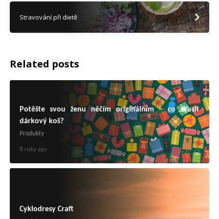
Stravování při dietě
Related posts
Potěšte svou ženu něčím originálním – co zkusit
dárkový koš?
Produkty
8 roky ago
Cyklodresy Craft