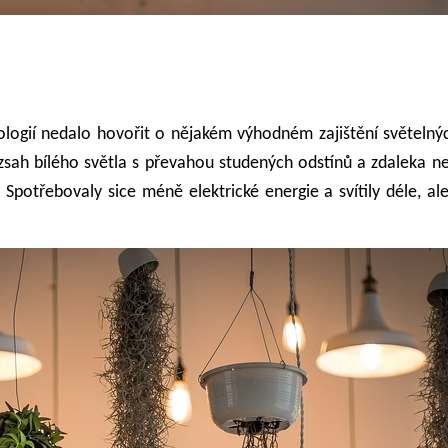
nologií nedalo hovořit o nějakém výhodném zajištění světeln
ozsah bílého světla s převahou studených odstínů a zdaleka 
Spotřebovaly sice méně elektrické energie a svítily déle, a