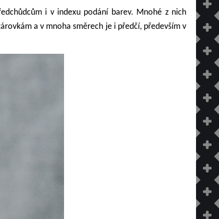
 předchůdcům i v indexu podání barev. Mnohé z nich
žárovkám a v mnoha směrech je i předčí, především v