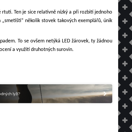
ti. Ten je sice relativně nízký a při rozbití jednoho
 „smetišti“ několik stovek takových exemplářů, únik
odpadem. To se ovšem netýká LED žárovek, ty žádnou
cení a využití druhotných surovin.
odných lyží?