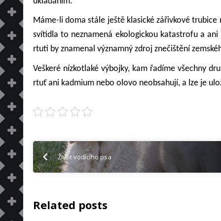
ukládáním.
Máme-li doma stále ještě klasické zářivkové trubice 
svítidla to neznamená ekologickou katastrofu a ani
rtuti by znamenal významný zdroj znečištění zemské
Veškeré nízkotlaké výbojky, kam řadíme všechny dr
rtuť ani kadmium nebo olovo neobsahují, a lze je u
Život vodícího psa
Related posts