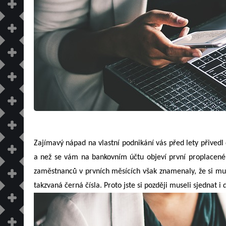
Zajímavý nápad na vlastní podnikání vás před lety přived
a než se vám na bankovním účtu objeví první proplacené f
zaměstnanců v prvních měsících však znamenaly, že si musí
takzvaná černá čísla. Proto jste si později museli sjednat i