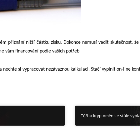
vém přiznání nižší částku zisku. Dokonce nemusí vadit skutečnost, že
me vám financování podle vašich potřeb.
 nechte si vypracovat nezávaznou kalkulaci. Stačí vyplnit on-line kon
Těžba kryptoměn se stále vypla