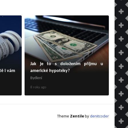
Jak je to s doložením příjmu u
tě i vám
americké hypotéky?
Bydlení
8 roky ago
Theme
Zentile
by
denitcoder