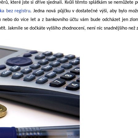
věrů, které jste si dříve sjednali. Kvůli těmto splátkám se nemůžete p
ka bez registru
. Jedna nová půjčku v dostatečné výši, aby bylo možné
ců nebo do více let a z bankovního účtu vám bude odcházet jen zlo
t. Jakmile se dočkáte vyššího zhodnocení, není nic snadnějšího než za