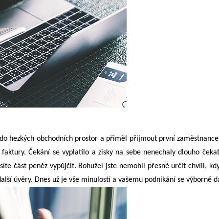
l do hezkých obchodních prostor a přiměl přijmout první zaměstnance.
aktury. Čekání se vyplatilo a zisky na sebe nenechaly dlouho čekat.
te část peněz vypůjčit. Bohužel jste nemohli přesně určit chvíli, kdy
 další úvěry. Dnes už je vše minulostí a vašemu podnikání se výborně d