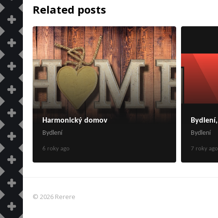
Related posts
Harmonický domov
Bydlení,
Bydlení
Bydlení
6 roky ago
7 roky ago
© 2026 Rerere