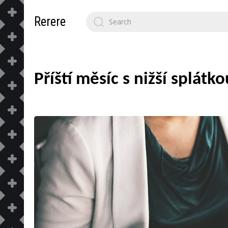
Search
Rerere
for:
Příští měsíc s nižší splátko