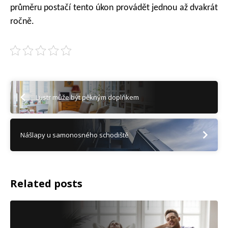
průměru postačí tento úkon provádět jednou až dvakrát
ročně.
Lustr může být pěkným doplňkem
Nášlapy u samonosného schodiště
Related posts