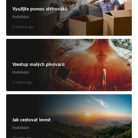
Využijte pomoc stěhováků
Podnikání
9 měsíců ago
Vzestup malých pivovarů
Podnikání
1 rokem ago
Jak cestovat levně
Podnikání
10 roky ago