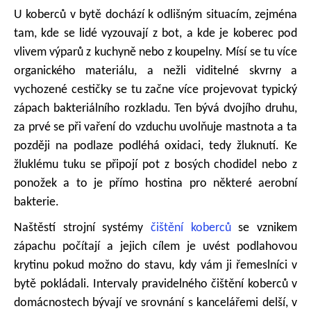
U koberců v bytě dochází k odlišným situacím, zejména
tam, kde se lidé vyzouvají z bot, a kde je koberec pod
vlivem výparů z kuchyně nebo z koupelny. Mísí se tu více
organického materiálu, a nežli viditelné skvrny a
vychozené cestičky se tu začne více projevovat typický
zápach bakteriálního rozkladu. Ten bývá dvojího druhu,
za prvé se při vaření do vzduchu uvolňuje mastnota a ta
později na podlaze podléhá oxidaci, tedy žluknutí. Ke
žluklému tuku se připojí pot z bosých chodidel nebo z
ponožek a to je přímo hostina pro některé aerobní
bakterie.
Naštěstí strojní systémy
čištění koberců
se vznikem
zápachu počítají a jejich cílem je uvést podlahovou
krytinu pokud možno do stavu, kdy vám ji řemeslníci v
bytě pokládali. Intervaly pravidelného čištění koberců v
domácnostech bývají ve srovnání s kancelářemi delší, v